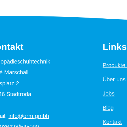
ntakt
Links
hopädieschuhtechnik
Produkte
é Marschall
Über uns
splatz 2
Jobs
46 Stadtroda
Blog
ail:
info@orm.gmbh
Kontakt
036428/545090