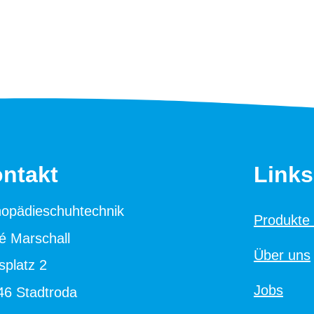
ntakt
Links
hopädieschuhtechnik
Produkte
é Marschall
Über uns
splatz 2
Jobs
46 Stadtroda