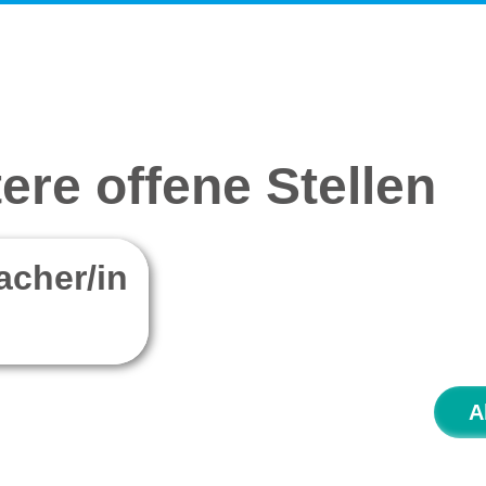
ere offene Stellen
cher/in
A