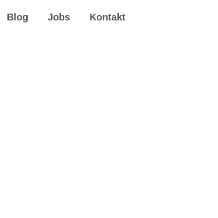
Blog
Jobs
Kontakt
Verkäufer/in im
sfachhandel (m/w/d)
h Quereinsteiger